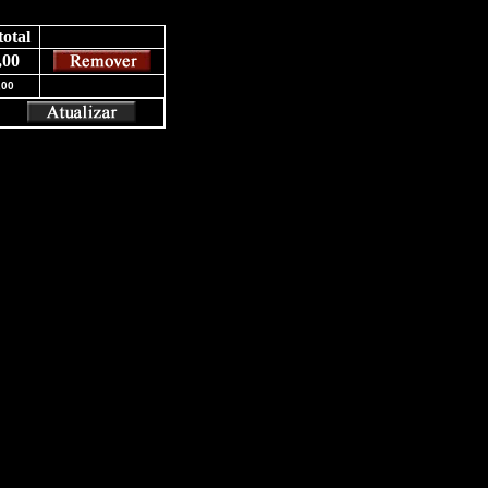
otal
,00
,00