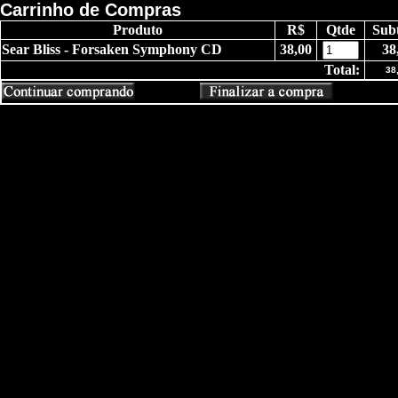
Carrinho de Compras
Produto
R$
Qtde
Subt
Sear Bliss - Forsaken Symphony CD
38,00
38
Total:
38