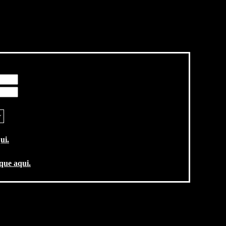
ui.
ique aqui.