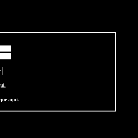
ui.
ique aqui.